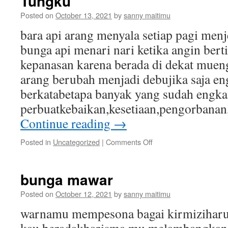
Tungku
Posted on
October 13, 2021
by
sanny maitimu
bara api arang menyala setiap pagi me
bunga api menari nari ketika angin bert
kepanasan karena berada di dekat muen
arang berubah menjadi debujika saja en
berkatabetapa banyak yang sudah engk
perbuatkebaikan,kesetiaan,pengorbanan
Continue reading
→
on
Posted in
Uncategorized
|
Comments Off
Tungku
bunga mawar
Posted on
October 12, 2021
by
sanny maitimu
warnamu mempesona bagai kirmizihar