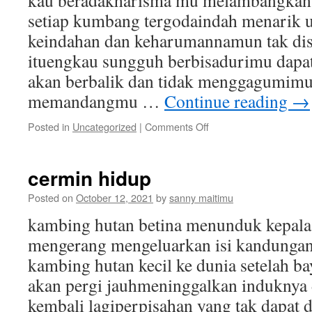
kau beradakharisma mu melambangkan 
setiap kumbang tergodaindah menarik u
keindahan dan keharumannamun tak dis
ituengkau sungguh berbisadurimu dapa
akan berbalik dan tidak menggagumimu
memandangmu …
Continue reading
→
on
Posted in
Uncategorized
|
Comments Off
bunga
mawar
cermin hidup
Posted on
October 12, 2021
by
sanny maitimu
kambing hutan betina menunduk kepala
mengerang mengeluarkan isi kandungann
kambing hutan kecil ke dunia setelah ba
akan pergi jauhmeninggalkan induknya 
kembali lagiperpisahan yang tak dapat 