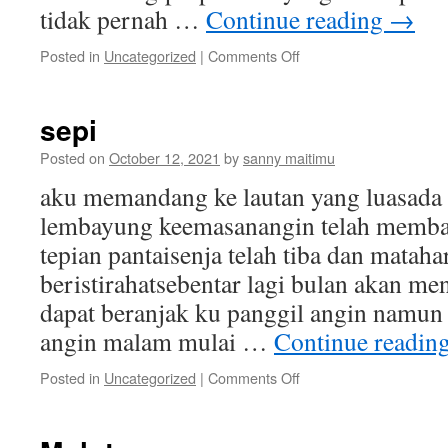
tidak pernah …
Continue reading
→
on
Posted in
Uncategorized
|
Comments Off
cermin
hidup
sepi
Posted on
October 12, 2021
by
sanny maitimu
aku memandang ke lautan yang luasada 
lembayung keemasanangin telah memba
tepian pantaisenja telah tiba dan mataha
beristirahatsebentar lagi bulan akan m
dapat beranjak ku panggil angin namun a
angin malam mulai …
Continue readin
on
Posted in
Uncategorized
|
Comments Off
sepi