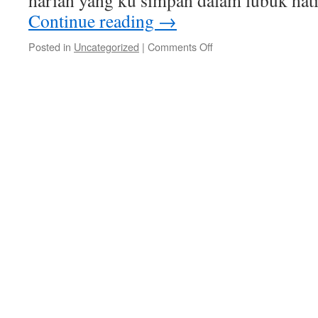
harian yang ku simpan dalam lubuk hati
Continue reading
→
on
Posted in
Uncategorized
|
Comments Off
Tutup
tahun
2024