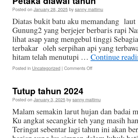
Petaka diawal tahun
Posted on
January 28, 2025
by
sanny maitimu
Diatas bukit batu aku memandang laut
Gunung2 yang berjejer berbaris rapi Nam
lihat asap yang mengebul tinggi Sebagia
terbakar oleh serpihan api yang terba
hitam telah menutupi …
Continue read
on
Posted in
Uncategorized
|
Comments Off
Petaka
diawal
tahun
Tutup tahun 2024
Posted on
January 3, 2025
by
sanny maitimu
Malam semakin larut hujan dan badai m
Ku angkat secangkir teh yang masih han
Teringat sebentar lagi tahun ini akan be