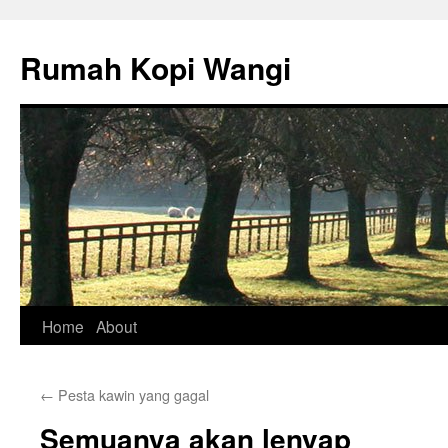
Rumah Kopi Wangi
Skip
Home
About
to
←
Pesta kawin yang gagal
content
Semuanya akan lenyap