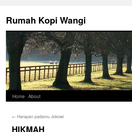
Rumah Kopi Wangi
Skip
Home
About
to
←
Harapan padamu Jokowi
content
HIKMAH