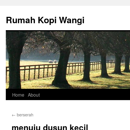
Rumah Kopi Wangi
Skip
Home
About
to
←
berserah
content
menuju dusun kecil