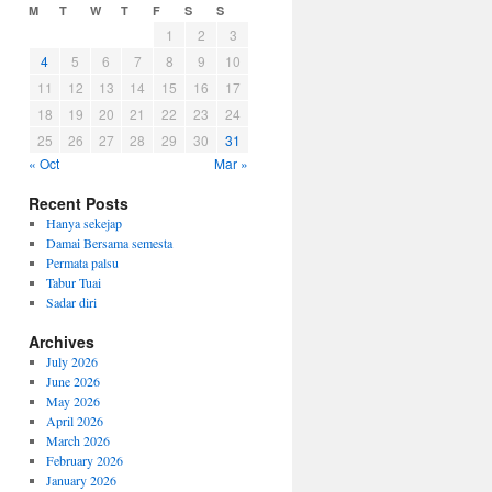
M
T
W
T
F
S
S
1
2
3
4
5
6
7
8
9
10
11
12
13
14
15
16
17
18
19
20
21
22
23
24
25
26
27
28
29
30
31
« Oct
Mar »
Recent Posts
Hanya sekejap
Damai Bersama semesta
Permata palsu
Tabur Tuai
Sadar diri
Archives
July 2026
June 2026
May 2026
April 2026
March 2026
February 2026
January 2026