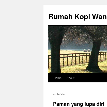
Rumah Kopi Wan
Home
About
Skip
to
←
Teratai
content
Paman yang lupa diri