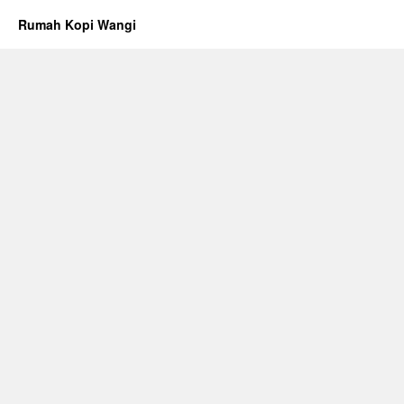
Rumah Kopi Wangi