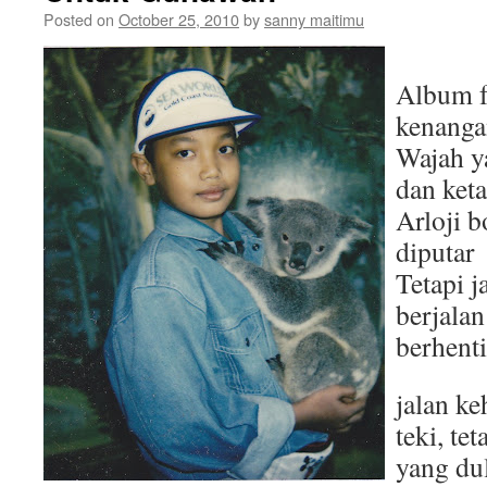
Posted on
October 25, 2010
by
sanny maitimu
Album f
kenanga
Wajah y
dan keta
Arloji b
diputar
Tetapi j
berjalan
berhenti
jalan k
teki, te
yang du