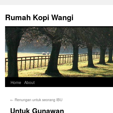
Rumah Kopi Wangi
Skip
Home
About
to
←
Renungan untuk seorang IBU
content
Untuk Gunawan