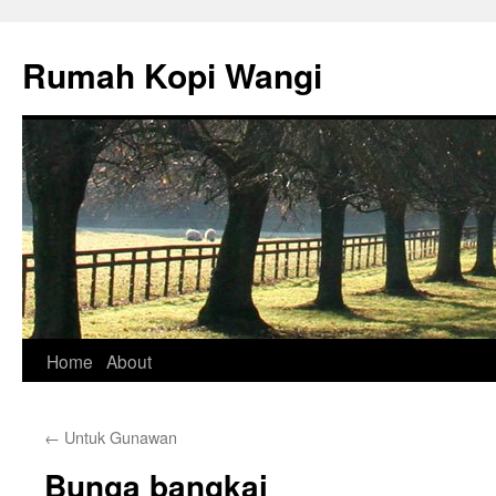
Rumah Kopi Wangi
Skip
Home
About
to
←
Untuk Gunawan
content
Bunga bangkai