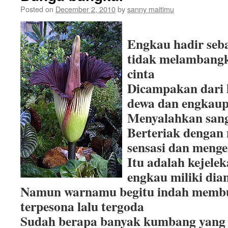
Posted on
December 2, 2010
by
sanny maitimu
Engkau hadir seb
tidak melambang
cinta
Dicampakan dari 
dewa dan engkaup
Menyalahkan sang
Berteriak dengan
sensasi dan meng
Itu adalah kejele
engkau miliki dia
Namun warnamu begitu indah memb
terpesona lalu tergoda
Sudah berapa banyak kumbang yang 