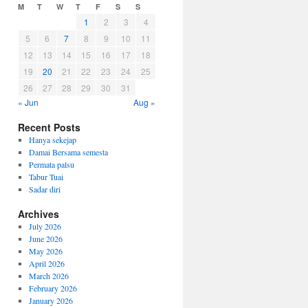
M
T
W
T
F
S
S
1
2
3
4
5
6
7
8
9
10
11
12
13
14
15
16
17
18
19
20
21
22
23
24
25
26
27
28
29
30
31
« Jun
Aug »
Recent Posts
Hanya sekejap
Damai Bersama semesta
Permata palsu
Tabur Tuai
Sadar diri
Archives
July 2026
June 2026
May 2026
April 2026
March 2026
February 2026
January 2026