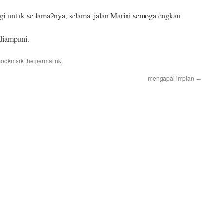
gi untuk se-lama2nya, selamat jalan Marini semoga engkau
iampuni.
Bookmark the
permalink
.
mengapai impian
→