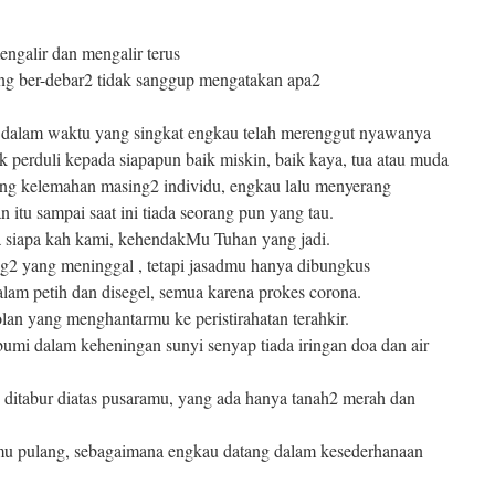
ngalir dan mengalir terus
ung ber-debar2 tidak sanggup mengatakan apa2
 dalam waktu yang singkat engkau telah merenggut nyawanya
k perduli kepada siapapun baik miskin, baik kaya, tua atau muda
uang kelemahan masing2 individu, engkau lalu menyerang
itu sampai saat ini tiada seorang pun yang tau.
a siapa kah kami, kehendakMu Tuhan yang jadi.
ng2 yang meninggal , tetapi jasadmu hanya dibungkus
alam petih dan disegel, semua karena prokes corona.
olan yang menghantarmu ke peristirahatan terahkir.
umi dalam keheningan sunyi senyap tiada iringan doa dan air
 ditabur diatas pusaramu, yang ada hanya tanah2 merah dan
u pulang, sebagaimana engkau datang dalam kesederhanaan