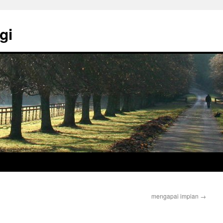
gi
mengapai impian
→