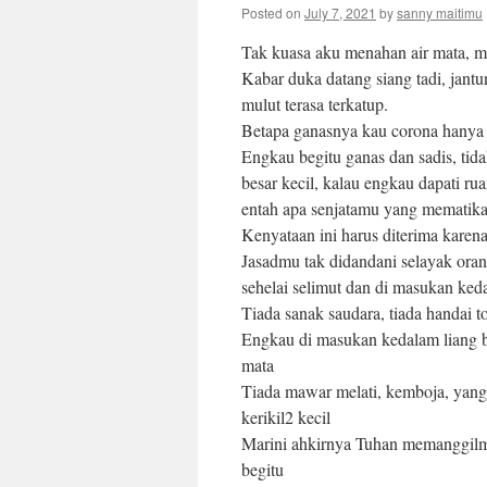
Posted on
July 7, 2021
by
sanny maitimu
Tak kuasa aku menahan air mata, me
Kabar duka datang siang tadi, jant
mulut terasa terkatup.
Betapa ganasnya kau corona hanya
Engkau begitu ganas dan sadis, tida
besar kecil, kalau engkau dapati r
entah apa senjatamu yang mematikan 
Kenyataan ini harus diterima karen
Jasadmu tak didandani selayak ora
sehelai selimut dan di masukan ked
Tiada sanak saudara, tiada handai t
Engkau di masukan kedalam liang b
mata
Tiada mawar melati, kemboja, yang
kerikil2 kecil
Marini ahkirnya Tuhan memanggilm
begitu