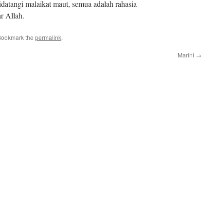
idatangi malaikat maut, semua adalah rahasia
r Allah.
Bookmark the
permalink
.
Marini
→