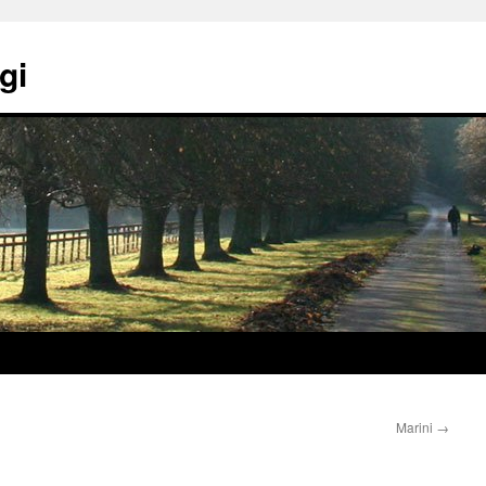
gi
Marini
→