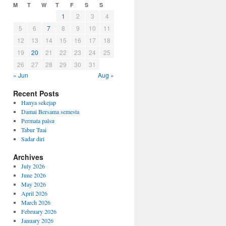
M
T
W
T
F
S
S
1
2
3
4
5
6
7
8
9
10
11
12
13
14
15
16
17
18
19
20
21
22
23
24
25
26
27
28
29
30
31
« Jun
Aug »
Recent Posts
Hanya sekejap
Damai Bersama semesta
Permata palsu
Tabur Tuai
Sadar diri
Archives
July 2026
June 2026
May 2026
April 2026
March 2026
February 2026
January 2026