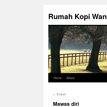
Rumah Kopi Wan
Home
About
Skip
to
←
Empati
content
Mawas diri