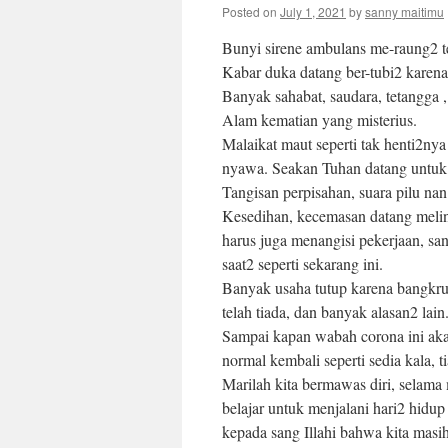
Posted on
July 1, 2021
by
sanny maitimu
Bunyi sirene ambulans me-raung2 te
Kabar duka datang ber-tubi2 karen
Banyak sahabat, saudara, tetangga ,
Alam kematian yang misterius.
Malaikat maut seperti tak henti2ny
nyawa. Seakan Tuhan datang untuk
Tangisan perpisahan, suara pilu nan
Kesedihan, kecemasan datang meling
harus juga menangisi pekerjaan, sa
saat2 seperti sekarang ini.
Banyak usaha tutup karena bangkru
telah tiada, dan banyak alasan2 la
Sampai kapan wabah corona ini aka
normal kembali seperti sedia kala,
Marilah kita bermawas diri, selama 
belajar untuk menjalani hari2 hidup
kepada sang Illahi bahwa kita masih